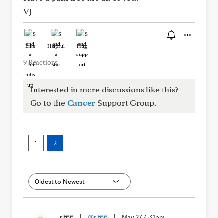
VJ
Like
Helpful
Hug
9 Reactions
Interested in more discussions like this?
Go to the
Cancer
Support Group.
1
2
rlf66
|
@rlf66
|
May 27 4:31pm