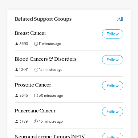
Related Support Groups
All
Breast Cancer
Follow
8693
11 minutes ago
Blood Cancers & Disorders
Follow
10441
15 minutes ago
Prostate Cancer
Follow
8645
30 minutes ago
Pancreatic Cancer
Follow
3789
43 minutes ago
Neuroendocrine Tumors (NETs)
Follow