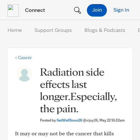
Skip to Content
Join
Sign In
Connect
Home
Support Groups
Blogs & Podcasts
<
Cancer
Radiation side
effects last
longer.Especially,
the pain.
Posted by
GetWellSoon26
@vijay26
, May 22 10:32am
It may or may not be the cancer that kills